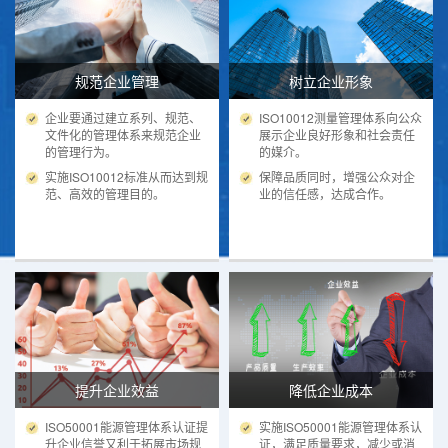
规范企业管理
树立企业形象
企业要通过建立系列、规范、
ISO10012测量管理体系向公众
文件化的管理体系来规范企业
展示企业良好形象和社会责任
的管理行为。
的媒介。
实施ISO10012标准从而达到规
保障品质同时，增强公众对企
范、高效的管理目的。
业的信任感，达成合作。
提升企业效益
降低企业成本
ISO50001能源管理体系认证提
实施ISO50001能源管理体系认
升企业信誉又利于拓展市场规
证，满足质量要求，减少或消